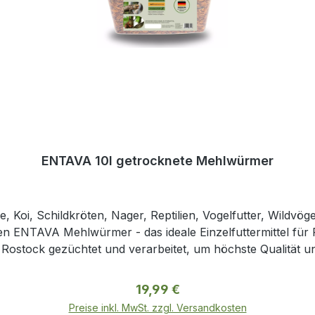
ENTAVA 10l getrocknete Mehlwürmer
e, Koi, Schildkröten, Nager, Reptilien, Vogelfutter, Wildvög
n ENTAVA Mehlwürmer - das ideale Einzelfuttermittel für 
 Rostock gezüchtet und verarbeitet, um höchste Qualität u
. In jeder wiederverschließbaren Verpackung erhalten Si
Haustier bieten. Unsere Futtermittel sind frei von Konservi
Regulärer Preis:
19,99 €
. Gönnen Sie Ihrem Haustier etwas Besonderes mit unser
Preise inkl. MwSt. zzgl. Versandkosten