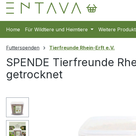
m Hauptinhalt springen
Zur Suche springen
Zur Hauptnavigation springen
Home
Für Wildtiere und Heimtiere
Weitere Produkt
Futterspenden
Tierfreunde Rhein-Erft e.V.
SPENDE Tierfreunde Rhein
getrocknet
Bildergalerie überspringen