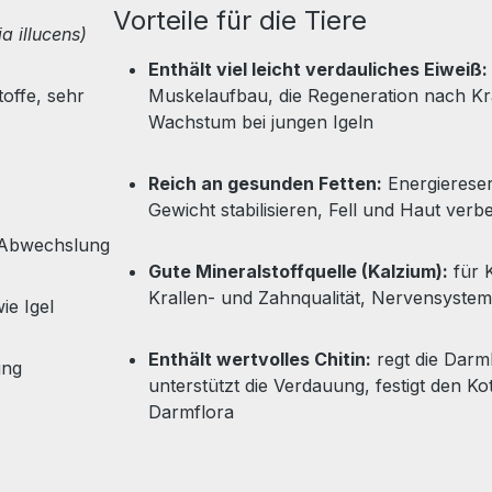
Vorteile für die Tiere
a illucens)
Enthält viel leicht verdauliches Eiweiß:
offe, sehr
Muskelaufbau, die Regeneration nach Kr
Wachstum bei jungen Igeln
Reich an gesunden Fetten:
Energierese
Gewicht stabilisieren, Fell und Haut verb
e Abwechslung
Gute Mineralstoffquelle (Kalzium):
für K
Krallen- und Zahnqualität, Nervensyste
ie Igel
Enthält wertvolles Chitin:
regt die Dar
ung
unterstützt die Verdauung, festigt den Kot, 
Darmflora