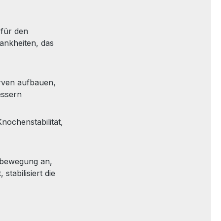
für den
ankheiten, das
rven aufbauen,
essern
nochenstabilität,
m
mbewegung an,
stabilisiert die