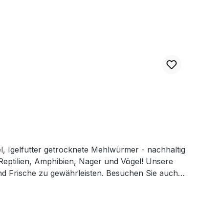
el, Igelfutter getrocknete Mehlwürmer - nachhaltig
Reptilien, Amphibien, Nager und Vögel! Unsere
nd Frische zu gewährleisten. Besuchen Sie auch
e getrocknete Mehlwürmer, die reich an Proteinen
erungsstoffen und Zusatzstoffen, sodass Sie Ihrem
en hochwertigen Mehlwürmern - eine willkommene