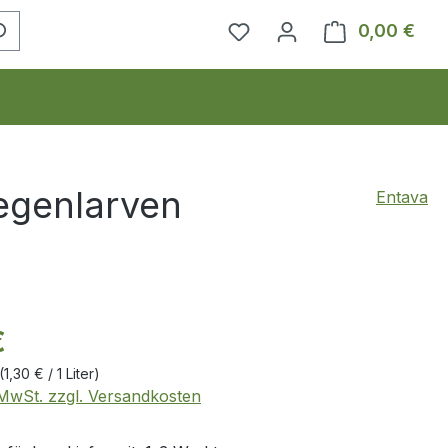
0,00 €
Ware
iegenlarven
Entava
eis:
€
(1,30 € / 1 Liter)
. MwSt. zzgl. Versandkosten