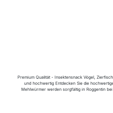
Premium Qualität - Insektensnack Vögel, Zierfisch
und hochwertig Entdecken Sie die hochwertige
Mehlwürmer werden sorgfältig in Roggentin bei
gerne unsere Unternehmenswebsite: www.entava.de
sind und eine natürliche Nahrungsquelle für Ihr 
Liebling eine gesunde Ernährung bieten können