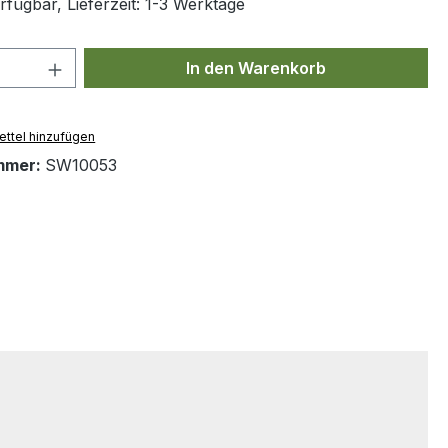
fügbar, Lieferzeit: 1-3 Werktage
 Anzahl: Gib den gewünschten Wert ein 
In den Warenkorb
ttel hinzufügen
mmer:
SW10053