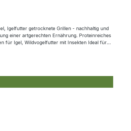
l, Igelfutter getrocknete Grillen - nachhaltig und
kung erhalten Sie getrocknete Grillen, die reich
von Konservierungsstoffen und Zusatzstoffen, sodass
res mit unseren hochwertigen Grillen - eine
auch als Ergänzungsfuttermittel für Zierfische,
illen Info zu diesem Artikel
he, Vögel, Reptilien, Nagetiere und Insektenfresser
zbar als Einzel- oder Ergänzungsfuttermittel